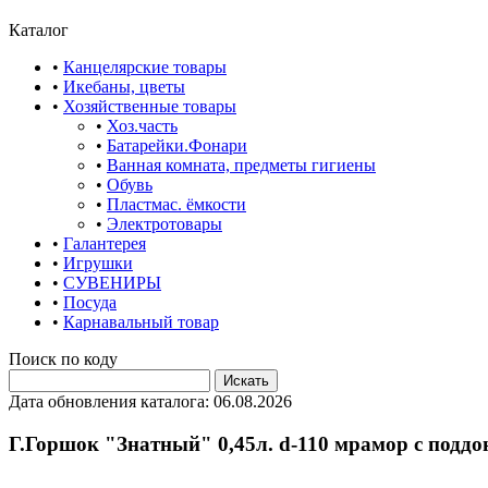
Каталог
•
Канцелярские товары
•
Икебаны, цветы
•
Хозяйственные товары
•
Хоз.часть
•
Батарейки.Фонари
•
Ванная комната, предметы гигиены
•
Обувь
•
Пластмас. ёмкости
•
Электротовары
•
Галантерея
•
Игрушки
•
СУВЕНИРЫ
•
Посуда
•
Карнавальный товар
Поиск по коду
Дата обновления каталога: 06.08.2026
Г.Горшок "Знатный" 0,45л. d-110 мрамор с подд