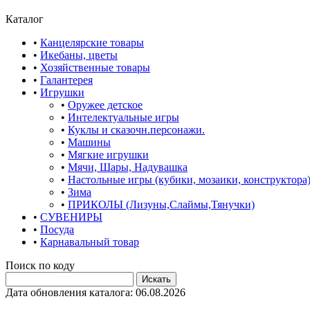
Каталог
•
Канцелярские товары
•
Икебаны, цветы
•
Хозяйственные товары
•
Галантерея
•
Игрушки
•
Оружее детское
•
Интелектуальные игры
•
Куклы и сказочн.персонажи.
•
Машины
•
Мягкие игрушки
•
Мячи, Шары, Надувашка
•
Настольные игры (кубики, мозаики, конструктора
•
Зима
•
ПРИКОЛЫ (Лизуны,Слаймы,Тянучки)
•
СУВЕНИРЫ
•
Посуда
•
Карнавальный товар
Поиск по коду
Дата обновления каталога: 06.08.2026