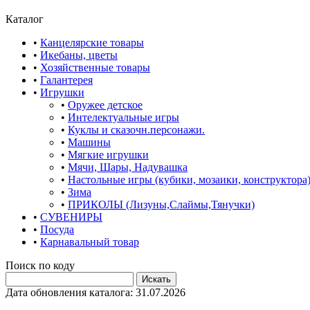
Каталог
•
Канцелярские товары
•
Икебаны, цветы
•
Хозяйственные товары
•
Галантерея
•
Игрушки
•
Оружее детское
•
Интелектуальные игры
•
Куклы и сказочн.персонажи.
•
Машины
•
Мягкие игрушки
•
Мячи, Шары, Надувашка
•
Настольные игры (кубики, мозаики, конструктора
•
Зима
•
ПРИКОЛЫ (Лизуны,Слаймы,Тянучки)
•
СУВЕНИРЫ
•
Посуда
•
Карнавальный товар
Поиск по коду
Дата обновления каталога: 31.07.2026